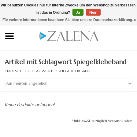
Wir benutzen Cookies nur für interne Zwecke um den Webshop zu verbessern.
Ist das in Ordnung?
Ja
Nein
0 Artikel - €0,00
/ hier zum B2B Shop
Für weitere Informationen beachten Sie bitte unsere Datenschutzerklärung. »
Startseite
Kristallspiegel
Artikel mit Schlagwort Spiegelklebeband
Rahmenspiegel
STARTSEITE
/
SCHLAGWORTE
/
SPIEGELKLEBEBAND
Lichtspiegel
Zubehör
Keine Produkte gefunden!...
Designspiegel
* Inkl. MwSt. zuzüglich Versandkosten
Spiegel auf Maß