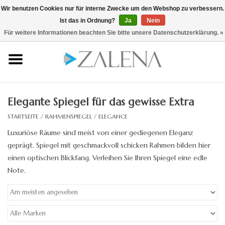
Wir benutzen Cookies nur für interne Zwecke um den Webshop zu verbessern.
Ist das in Ordnung?
Ja
Nein
0 Artikel - €0,00
/ hier zum B2B Shop
Für weitere Informationen beachten Sie bitte unsere Datenschutzerklärung. »
Startseite
Kristallspiegel
Elegante Spiegel für das gewisse Extra
Rahmenspiegel
STARTSEITE
/
RAHMENSPIEGEL
/
ELEGANCE
Luxuriöse Räume sind meist von einer gediegenen Eleganz
Lichtspiegel
geprägt. Spiegel mit geschmackvoll schicken Rahmen bilden hier
einen optischen Blickfang. Verleihen Sie Ihren Spiegel eine edle
Zubehör
Note.
Designspiegel
Spiegel auf Maß