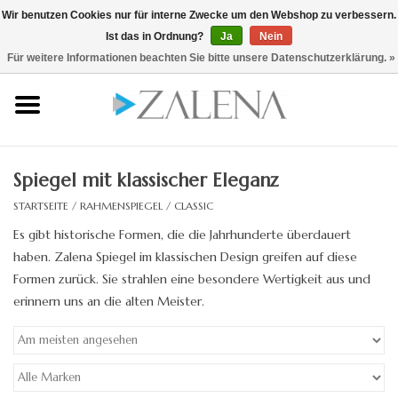
Wir benutzen Cookies nur für interne Zwecke um den Webshop zu verbessern.
Ist das in Ordnung?
Ja
Nein
0 Artikel - €0,00
/ hier zum B2B Shop
Für weitere Informationen beachten Sie bitte unsere Datenschutzerklärung. »
Startseite
Kristallspiegel
Spiegel mit klassischer Eleganz
Rahmenspiegel
STARTSEITE
/
RAHMENSPIEGEL
/
CLASSIC
Es gibt historische Formen, die die Jahrhunderte überdauert
Lichtspiegel
haben. Zalena Spiegel im klassischen Design greifen auf diese
Formen zurück. Sie strahlen eine besondere Wertigkeit aus und
Zubehör
erinnern uns an die alten Meister.
Designspiegel
Spiegel auf Maß