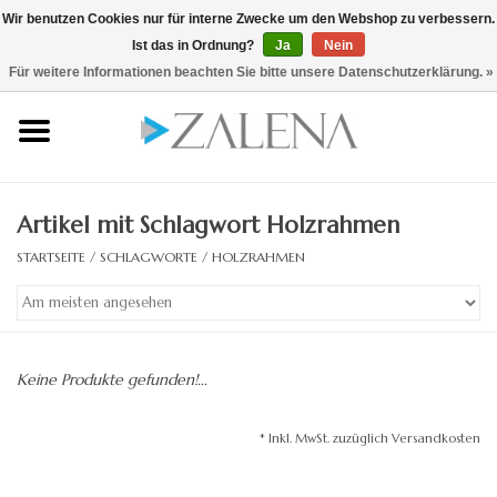
Wir benutzen Cookies nur für interne Zwecke um den Webshop zu verbessern.
Ist das in Ordnung?
Ja
Nein
0 Artikel - €0,00
/ hier zum B2B Shop
Für weitere Informationen beachten Sie bitte unsere Datenschutzerklärung. »
Startseite
Kristallspiegel
Artikel mit Schlagwort Holzrahmen
Rahmenspiegel
STARTSEITE
/
SCHLAGWORTE
/
HOLZRAHMEN
Lichtspiegel
Zubehör
Keine Produkte gefunden!...
Designspiegel
* Inkl. MwSt. zuzüglich Versandkosten
Spiegel auf Maß