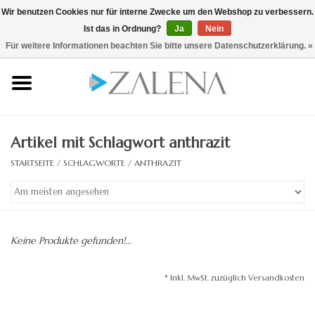
Wir benutzen Cookies nur für interne Zwecke um den Webshop zu verbessern.
Ist das in Ordnung?
Ja
Nein
0 Artikel - €0,00
/ hier zum B2B Shop
Für weitere Informationen beachten Sie bitte unsere Datenschutzerklärung. »
Startseite
Kristallspiegel
Artikel mit Schlagwort anthrazit
Rahmenspiegel
STARTSEITE
/
SCHLAGWORTE
/
ANTHRAZIT
Lichtspiegel
Zubehör
Keine Produkte gefunden!...
Designspiegel
* Inkl. MwSt. zuzüglich Versandkosten
Spiegel auf Maß