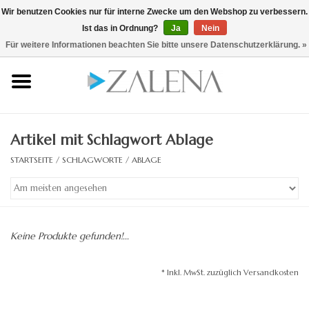
Wir benutzen Cookies nur für interne Zwecke um den Webshop zu verbessern.
Ist das in Ordnung?
Ja
Nein
0 Artikel - €0,00
/ hier zum B2B Shop
Für weitere Informationen beachten Sie bitte unsere Datenschutzerklärung. »
Startseite
Kristallspiegel
Artikel mit Schlagwort Ablage
Rahmenspiegel
STARTSEITE
/
SCHLAGWORTE
/
ABLAGE
Lichtspiegel
Zubehör
Keine Produkte gefunden!...
Designspiegel
* Inkl. MwSt. zuzüglich Versandkosten
Spiegel auf Maß