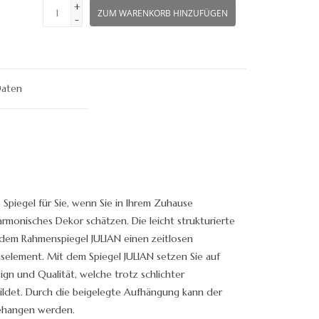
+
ZUM WARENKORB HINZUFÜGEN
-
Daten
 Spiegel für Sie, wenn Sie in Ihrem Zuhause
rmonisches Dekor schätzen. Die leicht strukturierte
 dem Rahmenspiegel JULIAN einen zeitlosen
selement. Mit dem Spiegel JULIAN setzen Sie auf
n und Qualität, welche trotz schlichter
ldet. Durch die beigelegte Aufhängung kann der
fgehangen werden.