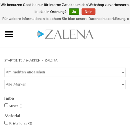
Wir benutzen Cookies nur für interne Zwecke um den Webshop zu verbessern.
Ist das in Ordnung?
Ja
Nein
0 Artikel - €0,00
/ hier zum B2B Shop
Für weitere Informationen beachten Sie bitte unsere Datenschutzerklärung. »
Startseite
Kristallspiegel
STARTSEITE
/
MARKEN
/
ZALENA
Rahmenspiegel
Lichtspiegel
Zubehör
Farbe
Silber
(1)
Designspiegel
Material
Kristallglas
(2)
Spiegel auf Maß